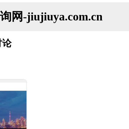
ujiuya.com.cn
讨论