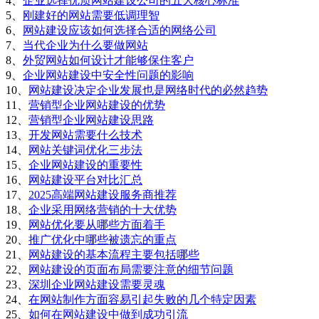
4、
企业选择优质网站建设公司的五大核心标准
5、
刚建好的网站需要低调理智
6、
网站建设应该如何选择合适的网络公司
7、
当代企业为什么要做网站
8、
外贸网站如何设计才能够保住客户
9、
企业网站建设中安全性问题的影响
10、
网站建设决定企业发展也是网络时代的必然趋势
11、
营销型企业网站建设的优势
12、
营销型企业网站建设思路
13、
开发网站需要什么技术
14、
网站关键词优化三步法
15、
企业网站建设的重要性
16、
网站建设平台对比汇总
17、
2025高端网站建设服务商推荐
18、
企业采用网络营销的十大优势
19、
网站优化要从哪些方面着手
20、
推广优化中哪些被遗忘的重点
21、
网站建设的基本流程主要包括哪些
22、
网站建设的页面布局需要注意的细节问题
23、
深圳企业网站建设需要灵魂
24、
在网站制作方面容易引起失败的几个特定因素
25、
如何在网站建设中做到成功引流