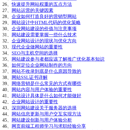
26、
快速提升网站权重的五点方法
27、
网站运营的关键因素
28、
企业如何打造良好的营销型网站
29、
网站设计中HTML代码的优化策略
30、
企业网站建设的价值与注意事项
31、
网站建设需要掌握一些什么技术
32、
企业网站设计的现状与优化方向
33、
现代企业做网站的重要性
34、
SEO与主机空间的选择
35、
网站建设参与者都应该了解推广优化基本知识
36、
如何定位企业网站制作的方向
37、
网站不收录到底是什么原因导致的
38、
网站SSL证书详解
39、
网络营销是什么常见的方式有哪些
40、
网站内容与用户体验的重要性
41、
网站设计具体是什么如何才能做好
42、
企业网站设计的重要性
43、
深圳网站建设关于服务器的选择
44、
网站信息更新与用户交互实现方法
45、
网站建设创新与用户体验分析
46、
网页前端工程师学习与求职经验分享