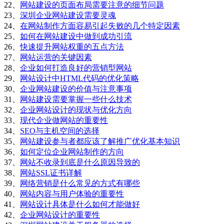
22、
网站建设的页面布局需要注意的细节问题
23、
深圳企业网站建设需要灵魂
24、
在网站制作方面容易引起失败的几个特定因素
25、
如何在网站建设中做到成功引流
26、
快速提升网站权重的五点方法
27、
网站运营的关键因素
28、
企业如何打造良好的营销型网站
29、
网站设计中HTML代码的优化策略
30、
企业网站建设的价值与注意事项
31、
网站建设需要掌握一些什么技术
32、
企业网站设计的现状与优化方向
33、
现代企业做网站的重要性
34、
SEO与主机空间的选择
35、
网站建设参与者都应该了解推广优化基本知识
36、
如何定位企业网站制作的方向
37、
网站不收录到底是什么原因导致的
38、
网站SSL证书详解
39、
网络营销是什么常见的方式有哪些
40、
网站内容与用户体验的重要性
41、
网站设计具体是什么如何才能做好
42、
企业网站设计的重要性