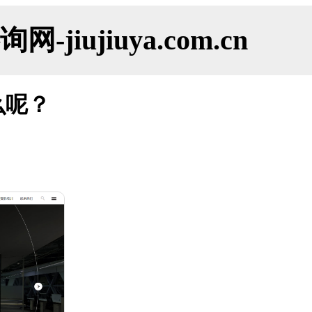
ujiuya.com.cn
么呢？