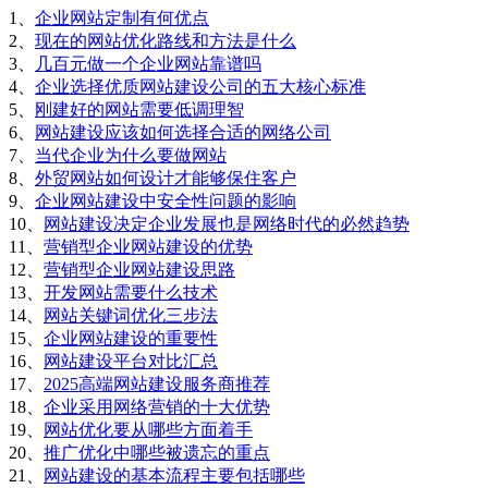
1、
企业网站定制有何优点
2、
现在的网站优化路线和方法是什么
3、
几百元做一个企业网站靠谱吗
4、
企业选择优质网站建设公司的五大核心标准
5、
刚建好的网站需要低调理智
6、
网站建设应该如何选择合适的网络公司
7、
当代企业为什么要做网站
8、
外贸网站如何设计才能够保住客户
9、
企业网站建设中安全性问题的影响
10、
网站建设决定企业发展也是网络时代的必然趋势
11、
营销型企业网站建设的优势
12、
营销型企业网站建设思路
13、
开发网站需要什么技术
14、
网站关键词优化三步法
15、
企业网站建设的重要性
16、
网站建设平台对比汇总
17、
2025高端网站建设服务商推荐
18、
企业采用网络营销的十大优势
19、
网站优化要从哪些方面着手
20、
推广优化中哪些被遗忘的重点
21、
网站建设的基本流程主要包括哪些