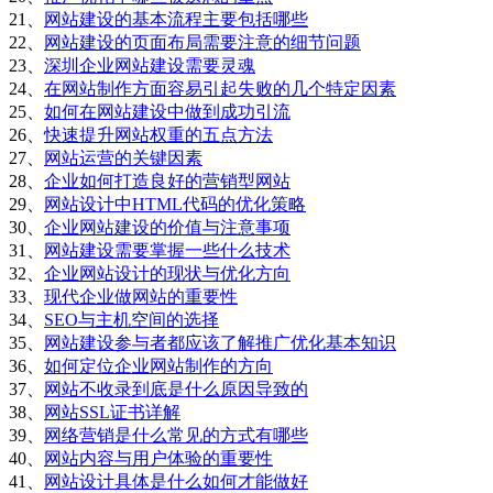
21、
网站建设的基本流程主要包括哪些
22、
网站建设的页面布局需要注意的细节问题
23、
深圳企业网站建设需要灵魂
24、
在网站制作方面容易引起失败的几个特定因素
25、
如何在网站建设中做到成功引流
26、
快速提升网站权重的五点方法
27、
网站运营的关键因素
28、
企业如何打造良好的营销型网站
29、
网站设计中HTML代码的优化策略
30、
企业网站建设的价值与注意事项
31、
网站建设需要掌握一些什么技术
32、
企业网站设计的现状与优化方向
33、
现代企业做网站的重要性
34、
SEO与主机空间的选择
35、
网站建设参与者都应该了解推广优化基本知识
36、
如何定位企业网站制作的方向
37、
网站不收录到底是什么原因导致的
38、
网站SSL证书详解
39、
网络营销是什么常见的方式有哪些
40、
网站内容与用户体验的重要性
41、
网站设计具体是什么如何才能做好