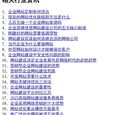
相关行业资讯
1、
企业网站定制有何优点
2、
现在的网站优化路线和方法是什么
3、
几百元做一个企业网站靠谱吗
4、
企业选择优质网站建设公司的五大核心标准
5、
刚建好的网站需要低调理智
6、
网站建设应该如何选择合适的网络公司
7、
当代企业为什么要做网站
8、
外贸网站如何设计才能够保住客户
9、
企业网站建设中安全性问题的影响
10、
网站建设决定企业发展也是网络时代的必然趋势
11、
营销型企业网站建设的优势
12、
营销型企业网站建设思路
13、
开发网站需要什么技术
14、
网站关键词优化三步法
15、
企业网站建设的重要性
16、
网站建设平台对比汇总
17、
2025高端网站建设服务商推荐
18、
企业采用网络营销的十大优势
19、
网站优化要从哪些方面着手
20、
推广优化中哪些被遗忘的重点