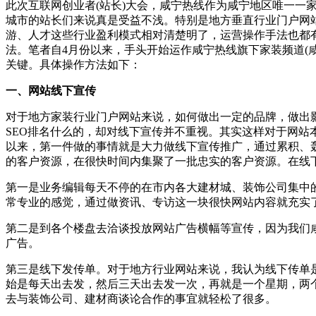
此次互联网创业者(站长)大会，咸宁热线作为咸宁地区唯一
城市的站长们来说真是受益不浅。特别是地方垂直行业门户网
游、人才这些行业盈利模式相对清楚明了，运营操作手法也都
法。
笔者自4月份以来，手头开始运作咸宁热线旗下家装频道(
关键。具体操作方法如下：
一、网站线下宣传
对于地方家装行业门户网站来说，如何做出一定的品牌，做出
SEO排名什么的，却对线下宣传并不重视。其实这样对于网站
以来，第一件做的事情就是大力做线下宣传推广，通过累积、
的客户资源，在很快时间内集聚了一批忠实的客户资源。
在线
第一是业务编辑每天不停的在市内各大建材城、装饰公司集中
常专业的感觉，通过做资讯、专访这一块很快网站内容就充实
第二是到各个楼盘去洽谈投放网站广告横幅等宣传，因为我们
广告。
第三是线下发传单。对于地方行业网站来说，我认为线下传单是
始是每天出去发，然后三天出去发一次，再就是一个星期，两
去与装饰公司、建材商谈论合作的事宜就轻松了很多。