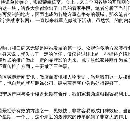
一家特邀单位参会，实感荣幸倍至。会上，来自全国各地的互联网
站这一块，诸多大拿都拿出了自己的看家手段。笔者分析了当前
有可复制的地方，因而也成为各地方重点争夺的领域，那么笔者
咸宁热线家装网)，一直以来就重点做线下活动。虽然线上的的
影响力和口碑来无疑是网站发展的第一步。众观许多地方家装行
本身来说，就失去了一定的信任，仅仅通过线上的一些描述介绍
轰炸式的推广做出一定的品牌影响力来。咸宁热线家装网作为咸
下宣传推广方面，主要做了三件事。
的区域跑新闻资讯，做店面资讯和人物专访，当然我们这一块摄
了，也自然的就与装饰公司、建材商等客户关系处得很好了。
咸宁房产网与各个楼盘长期有合作，我们家装频道就很容易利用
最经济有效的方法之一，见效快，非常容易形成口碑效应。当然
个星期，一个月，这个渐近的轰炸式的传单起到了非常大的作用