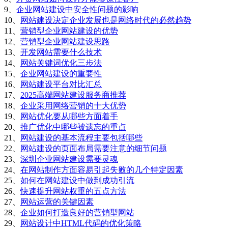
9、
企业网站建设中安全性问题的影响
10、
网站建设决定企业发展也是网络时代的必然趋势
11、
营销型企业网站建设的优势
12、
营销型企业网站建设思路
13、
开发网站需要什么技术
14、
网站关键词优化三步法
15、
企业网站建设的重要性
16、
网站建设平台对比汇总
17、
2025高端网站建设服务商推荐
18、
企业采用网络营销的十大优势
19、
网站优化要从哪些方面着手
20、
推广优化中哪些被遗忘的重点
21、
网站建设的基本流程主要包括哪些
22、
网站建设的页面布局需要注意的细节问题
23、
深圳企业网站建设需要灵魂
24、
在网站制作方面容易引起失败的几个特定因素
25、
如何在网站建设中做到成功引流
26、
快速提升网站权重的五点方法
27、
网站运营的关键因素
28、
企业如何打造良好的营销型网站
29、
网站设计中HTML代码的优化策略