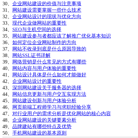
30、
企业网站建设的价值与注意事项
31、
网站建设需要掌握一些什么技术
32、
企业网站设计的现状与优化方向
33、
现代企业做网站的重要性
34、
SEO与主机空间的选择
35、
网站建设参与者都应该了解推广优化基本知识
36、
如何定位企业网站制作的方向
37、
网站不收录到底是什么原因导致的
38、
网站SSL证书详解
39、
网络营销是什么常见的方式有哪些
40、
网站内容与用户体验的重要性
41、
网站设计具体是什么如何才能做好
42、
企业网站设计的重要性
43、
深圳网站建设关于服务器的选择
44、
网站信息更新与用户交互实现方法
45、
网站建设创新与用户体验分析
46、
网页前端工程师学习与求职经验分享
47、
对行业用户的需求分析是优化网站的核心内容
48、
企业网站建设的关键要素分析
49、
品牌建站有哪些特点及优势
50、
手机网站建设的基本原则