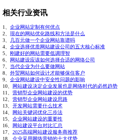
相关行业资讯
1、
企业网站定制有何优点
2、
现在的网站优化路线和方法是什么
3、
几百元做一个企业网站靠谱吗
4、
企业选择优质网站建设公司的五大核心标准
5、
刚建好的网站需要低调理智
6、
网站建设应该如何选择合适的网络公司
7、
当代企业为什么要做网站
8、
外贸网站如何设计才能够保住客户
9、
企业网站建设中安全性问题的影响
10、
网站建设决定企业发展也是网络时代的必然趋势
11、
营销型企业网站建设的优势
12、
营销型企业网站建设思路
13、
开发网站需要什么技术
14、
网站关键词优化三步法
15、
企业网站建设的重要性
16、
网站建设平台对比汇总
17、
2025高端网站建设服务商推荐
18、
企业采用网络营销的十大优势