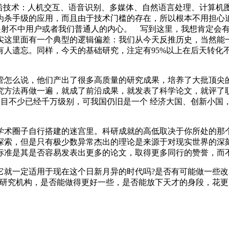
前沿技术：人机交互、语音识别、多媒体、自然语言处理、计算机
杀手级的应用，而且由于技术门槛的存在，所以根本不用担心追
总是射不中用户或者我们普通人的内心。 写到这里，我想肯定会
实这里面有一个典型的逻辑偏差：我们从今天反推历史，当然能
有人遗忘。同样，今天的基础研究，注定有95%以上在后天转化
管怎么说，他们产出了很多高质量的研究成果，培养了大批顶尖
究方法再做一遍，就成了前沿成果，就发表了科学论文，就评了
项目不少已经千万级别，可我国仍旧是一个 经济大国、创新小国
术圈子自行搭建的迷宫里。科研成就的高低取决于你所处的那个科
于理论探索，但是只有极少数异常杰出的理论是来源于对现实世界的
标准是其是否容易发表出更多的论文，取得更多同行的赞誉，而
它就一定适用于现在这个日新月异的时代吗?是否有可能做一些改
的研究机构，是否能做得更好一些，是否能放下天才的身段，花