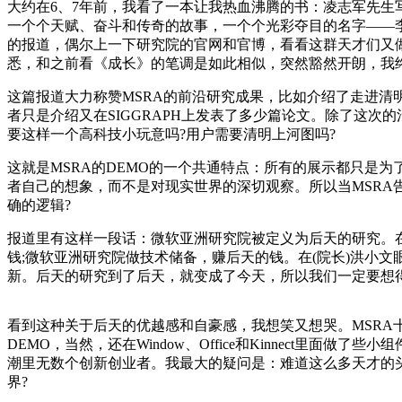
大约在6、7年前，我看了一本让我热血沸腾的书：凌志军先生
一个个天赋、奋斗和传奇的故事，一个个光彩夺目的名字——
的报道，偶尔上一下研究院的官网和官博，看看这群天才们又
悉，和之前看《成长》的笔调是如此相似，突然豁然开朗，我
这篇报道大力称赞MSRA的前沿研究成果，比如介绍了走进清
者只是介绍又在SIGGRAPH上发表了多少篇论文。除了这
要这样一个高科技小玩意吗?用户需要清明上河图吗?
这就是MSRA的DEMO的一个共通特点：所有的展示都只是
者自己的想象，而不是对现实世界的深切观察。所以当MSRA
确的逻辑?
报道里有这样一段话：
微软亚洲研究院被定义为后天的研究。在微软的
钱;微软亚洲研究院做技术储备，赚后天的钱。在(院长)洪小
新。后天的研究到了后天，就变成了今天，所以我们一定要想
看到这种关于后天的优越感和自豪感，我想笑又想哭。MSRA
DEMO，当然，还在Window、Office和Kinnect里面做了些
潮里无数个创新创业者。我最大的疑问是：难道这么多天才的
界?