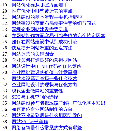
19、
网站优化要从哪些方面着手
20、
推广优化中哪些被遗忘的重点
21、
网站建设的基本流程主要包括哪些
22、
网站建设的页面布局需要注意的细节问题
23、
深圳企业网站建设需要灵魂
24、
在网站制作方面容易引起失败的几个特定因素
25、
如何在网站建设中做到成功引流
26、
快速提升网站权重的五点方法
27、
网站运营的关键因素
28、
企业如何打造良好的营销型网站
29、
网站设计中HTML代码的优化策略
30、
企业网站建设的价值与注意事项
31、
网站建设需要掌握一些什么技术
32、
企业网站设计的现状与优化方向
33、
现代企业做网站的重要性
34、
SEO与主机空间的选择
35、
网站建设参与者都应该了解推广优化基本知识
36、
如何定位企业网站制作的方向
37、
网站不收录到底是什么原因导致的
38、
网站SSL证书详解
39、
网络营销是什么常见的方式有哪些