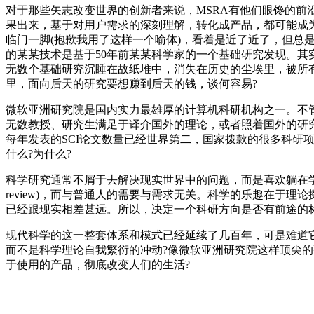
对于那些矢志改变世界的创新者来说，MSRA有他们眼馋的
果出来，基于对用户需求的深刻理解，转化成产品，都可能成为
临门一脚(抱歉我用了这样一个喻体)，看着是近了近了，但
的某某技术是基于50年前某某科学家的一个基础研究发现。其
无数个基础研究沉睡在故纸堆中，消失在历史的尘埃里，被所
里，面向后天的研究要想赚到后天的钱，谈何容易?
微软亚洲研究院是国内实力最雄厚的计算机科研机构之一。不
无数教授、研究生满足于译介国外的理论，或者照着国外的研
每年发表的SCI论文数量已经世界第二，国家拨款的很多科研
什么?为什么?
科学研究通常不屑于去解决现实世界中的问题，而是喜欢躺在学
review)，而与普通人的需要与需求无关。科学的乐趣在
已经跟现实相差甚远。所以，决定一个科研方向是否有前途的
现代科学的这一整套体系和模式已经延续了几百年，可是难道
而不是科学理论自我繁衍的冲动?像微软亚洲研究院这样顶尖
于使用的产品，彻底改变人们的生活?