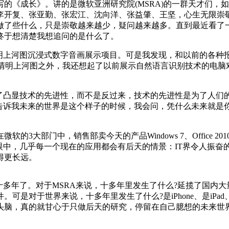
写的《成长》。讲的是微软亚洲研究院(MSRA)的一群天才们
李开复、张亚勤、张宏江、沈向洋、张益肇、王坚，心生无限崇
做了些什么，只是崇敬越来越少，疑问越来越多。直到最近看了
终于想清楚我想追问的是什么了。
明上河图沉浸式数字音画展示项目。可是我发现，和以前的各种报
次的清明上河图之外，我还想起了以前展示自然语言识别技术的电
为了凸显技术的先进性，而不是反过来，技术的先进性是为了人们的
告诉我未来的世界是这个样子的时候，我会问，凭什么未来就是
3大部门中，销售部卖今天的产品Windows 7、Office 20
文眼中，几乎每一个现在的应用都会有后天的情景：IT界令人振
得更长远。
十多年了。对于MSRA来说，十多年里发生了什么?延揽了国内
小组件。可是对于世界来说，十多年里发生了什么?是iPhone、是iPad、
头脑，真的就甘心于只做后天的研究，停留在自己臆想的未来世