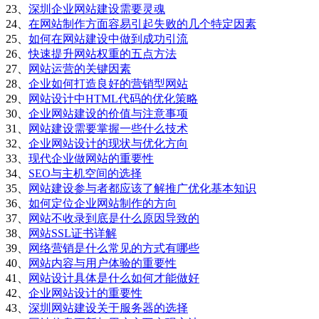
23、
深圳企业网站建设需要灵魂
24、
在网站制作方面容易引起失败的几个特定因素
25、
如何在网站建设中做到成功引流
26、
快速提升网站权重的五点方法
27、
网站运营的关键因素
28、
企业如何打造良好的营销型网站
29、
网站设计中HTML代码的优化策略
30、
企业网站建设的价值与注意事项
31、
网站建设需要掌握一些什么技术
32、
企业网站设计的现状与优化方向
33、
现代企业做网站的重要性
34、
SEO与主机空间的选择
35、
网站建设参与者都应该了解推广优化基本知识
36、
如何定位企业网站制作的方向
37、
网站不收录到底是什么原因导致的
38、
网站SSL证书详解
39、
网络营销是什么常见的方式有哪些
40、
网站内容与用户体验的重要性
41、
网站设计具体是什么如何才能做好
42、
企业网站设计的重要性
43、
深圳网站建设关于服务器的选择