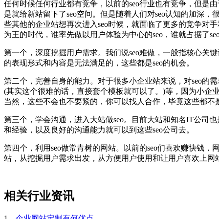
任何时候任何行业都有竞争，以前的seo行业也有竞争，但是
是就给新站留下了seo空间。但是随着人们对seo认知的加深
些其他的企业站想再次进入seo时候，就面临了更多的竞争对
为王的时代，谁率先做以用户体验为中心的seo，谁就占据了se
第一个，深度挖掘用户需求。我们说seo难做，一般指核心关
的表现形式和内容是无法满足的，这些都是seo的机会。
第二个，完善自身的能力。对于很多小企业站来说，对seo的
(其实这个很难的话，直接套个模板就可以了。)等，因为小企
当然，这些不会也不要紧的，你可以找人合作，毕竟这些都不
第三个，学会沟通，进入大站做seo。目前大站和知名IT公司也
和经验，以及良好的沟通能力就可以到这些seo公司去。
第四个，利用seo做常青树的网站。以前的seo们喜欢赚快钱
站，从挖掘用户需求出发，从方便用户使用和让用户喜欢上网
相关行业资讯
1、
企业网站定制有何优点