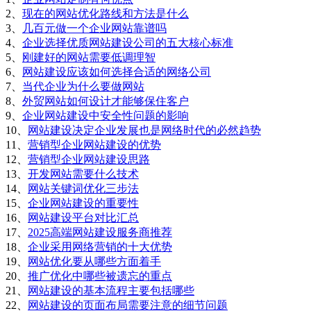
2、
现在的网站优化路线和方法是什么
3、
几百元做一个企业网站靠谱吗
4、
企业选择优质网站建设公司的五大核心标准
5、
刚建好的网站需要低调理智
6、
网站建设应该如何选择合适的网络公司
7、
当代企业为什么要做网站
8、
外贸网站如何设计才能够保住客户
9、
企业网站建设中安全性问题的影响
10、
网站建设决定企业发展也是网络时代的必然趋势
11、
营销型企业网站建设的优势
12、
营销型企业网站建设思路
13、
开发网站需要什么技术
14、
网站关键词优化三步法
15、
企业网站建设的重要性
16、
网站建设平台对比汇总
17、
2025高端网站建设服务商推荐
18、
企业采用网络营销的十大优势
19、
网站优化要从哪些方面着手
20、
推广优化中哪些被遗忘的重点
21、
网站建设的基本流程主要包括哪些
22、
网站建设的页面布局需要注意的细节问题