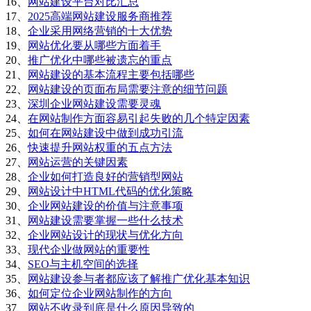
16、
网站建设平台对比汇总
17、
2025高端网站建设服务商推荐
18、
企业采用网络营销的十大优势
19、
网站优化要从哪些方面着手
20、
推广优化中哪些被遗忘的重点
21、
网站建设的基本流程主要包括哪些
22、
网站建设的页面布局需要注意的细节问题
23、
深圳企业网站建设需要灵魂
24、
在网站制作方面容易引起失败的几个特定因素
25、
如何在网站建设中做到成功引流
26、
快速提升网站权重的五点方法
27、
网站运营的关键因素
28、
企业如何打造良好的营销型网站
29、
网站设计中HTML代码的优化策略
30、
企业网站建设的价值与注意事项
31、
网站建设需要掌握一些什么技术
32、
企业网站设计的现状与优化方向
33、
现代企业做网站的重要性
34、
SEO与主机空间的选择
35、
网站建设参与者都应该了解推广优化基本知识
36、
如何定位企业网站制作的方向
37、
网站不收录到底是什么原因导致的