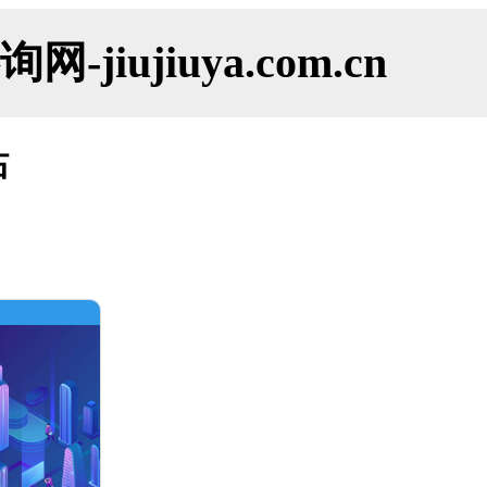
ujiuya.com.cn
站