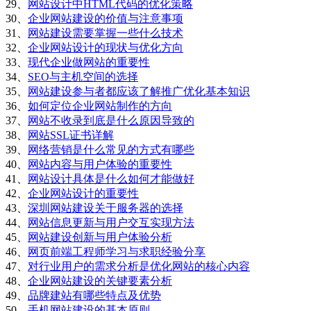
29、
网站设计中HTML代码的优化策略
30、
企业网站建设的价值与注意事项
31、
网站建设需要掌握一些什么技术
32、
企业网站设计的现状与优化方向
33、
现代企业做网站的重要性
34、
SEO与主机空间的选择
35、
网站建设参与者都应该了解推广优化基本知识
36、
如何定位企业网站制作的方向
37、
网站不收录到底是什么原因导致的
38、
网站SSL证书详解
39、
网络营销是什么常见的方式有哪些
40、
网站内容与用户体验的重要性
41、
网站设计具体是什么如何才能做好
42、
企业网站设计的重要性
43、
深圳网站建设关于服务器的选择
44、
网站信息更新与用户交互实现方法
45、
网站建设创新与用户体验分析
46、
网页前端工程师学习与求职经验分享
47、
对行业用户的需求分析是优化网站的核心内容
48、
企业网站建设的关键要素分析
49、
品牌建站有哪些特点及优势
50、
手机网站建设的基本原则