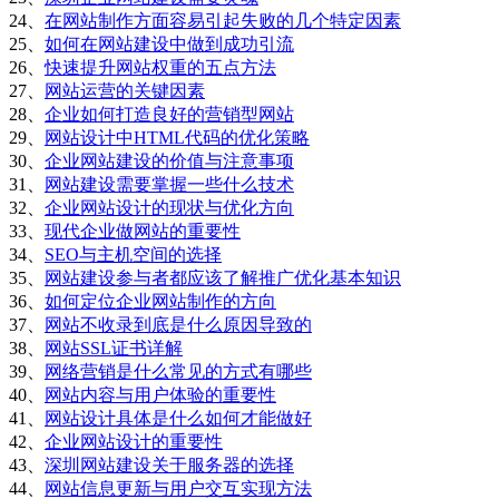
24、
在网站制作方面容易引起失败的几个特定因素
25、
如何在网站建设中做到成功引流
26、
快速提升网站权重的五点方法
27、
网站运营的关键因素
28、
企业如何打造良好的营销型网站
29、
网站设计中HTML代码的优化策略
30、
企业网站建设的价值与注意事项
31、
网站建设需要掌握一些什么技术
32、
企业网站设计的现状与优化方向
33、
现代企业做网站的重要性
34、
SEO与主机空间的选择
35、
网站建设参与者都应该了解推广优化基本知识
36、
如何定位企业网站制作的方向
37、
网站不收录到底是什么原因导致的
38、
网站SSL证书详解
39、
网络营销是什么常见的方式有哪些
40、
网站内容与用户体验的重要性
41、
网站设计具体是什么如何才能做好
42、
企业网站设计的重要性
43、
深圳网站建设关于服务器的选择
44、
网站信息更新与用户交互实现方法