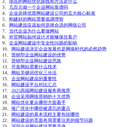
2、
现在的网站优化路线和方法是什么
3、
几百元做一个企业网站靠谱吗
4、
企业选择优质网站建设公司的五大核心标准
5、
刚建好的网站需要低调理智
6、
网站建设应该如何选择合适的网络公司
7、
当代企业为什么要做网站
8、
外贸网站如何设计才能够保住客户
9、
企业网站建设中安全性问题的影响
10、
网站建设决定企业发展也是网络时代的必然趋势
11、
营销型企业网站建设的优势
12、
营销型企业网站建设思路
13、
开发网站需要什么技术
14、
网站关键词优化三步法
15、
企业网站建设的重要性
16、
网站建设平台对比汇总
17、
2025高端网站建设服务商推荐
18、
企业采用网络营销的十大优势
19、
网站优化要从哪些方面着手
20、
推广优化中哪些被遗忘的重点
21、
网站建设的基本流程主要包括哪些
22、
网站建设的页面布局需要注意的细节问题
23、
深圳企业网站建设需要灵魂