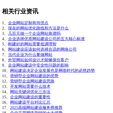
相关行业资讯
1、
企业网站定制有何优点
2、
现在的网站优化路线和方法是什么
3、
几百元做一个企业网站靠谱吗
4、
企业选择优质网站建设公司的五大核心标准
5、
刚建好的网站需要低调理智
6、
网站建设应该如何选择合适的网络公司
7、
当代企业为什么要做网站
8、
外贸网站如何设计才能够保住客户
9、
企业网站建设中安全性问题的影响
10、
网站建设决定企业发展也是网络时代的必然趋势
11、
营销型企业网站建设的优势
12、
营销型企业网站建设思路
13、
开发网站需要什么技术
14、
网站关键词优化三步法
15、
企业网站建设的重要性
16、
网站建设平台对比汇总
17、
2025高端网站建设服务商推荐
18、
企业采用网络营销的十大优势