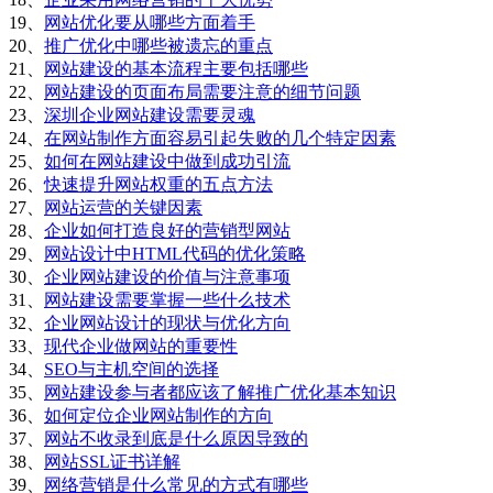
19、
网站优化要从哪些方面着手
20、
推广优化中哪些被遗忘的重点
21、
网站建设的基本流程主要包括哪些
22、
网站建设的页面布局需要注意的细节问题
23、
深圳企业网站建设需要灵魂
24、
在网站制作方面容易引起失败的几个特定因素
25、
如何在网站建设中做到成功引流
26、
快速提升网站权重的五点方法
27、
网站运营的关键因素
28、
企业如何打造良好的营销型网站
29、
网站设计中HTML代码的优化策略
30、
企业网站建设的价值与注意事项
31、
网站建设需要掌握一些什么技术
32、
企业网站设计的现状与优化方向
33、
现代企业做网站的重要性
34、
SEO与主机空间的选择
35、
网站建设参与者都应该了解推广优化基本知识
36、
如何定位企业网站制作的方向
37、
网站不收录到底是什么原因导致的
38、
网站SSL证书详解
39、
网络营销是什么常见的方式有哪些