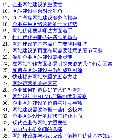
15、
企业网站建设的重要性
16、
网站建设平台对比汇总
17、
2025高端网站建设服务商推荐
18、
企业采用网络营销的十大优势
19、
网站优化要从哪些方面着手
20、
推广优化中哪些被遗忘的重点
21、
网站建设的基本流程主要包括哪些
22、
网站建设的页面布局需要注意的细节问题
23、
深圳企业网站建设需要灵魂
24、
在网站制作方面容易引起失败的几个特定因素
25、
如何在网站建设中做到成功引流
26、
快速提升网站权重的五点方法
27、
网站运营的关键因素
28、
企业如何打造良好的营销型网站
29、
网站设计中HTML代码的优化策略
30、
企业网站建设的价值与注意事项
31、
网站建设需要掌握一些什么技术
32、
企业网站设计的现状与优化方向
33、
现代企业做网站的重要性
34、
SEO与主机空间的选择
35、
网站建设参与者都应该了解推广优化基本知识