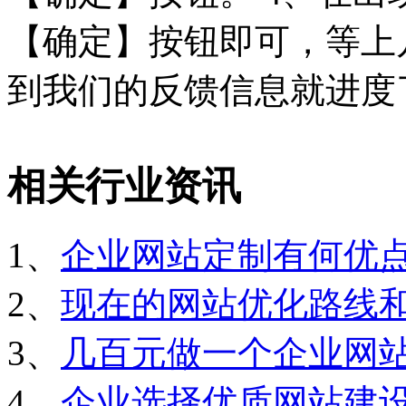
【确定】按钮即可，等上
到我们的反馈信息就进度
相关行业资讯
1、
企业网站定制有何优
2、
现在的网站优化路线
3、
几百元做一个企业网
4、
企业选择优质网站建