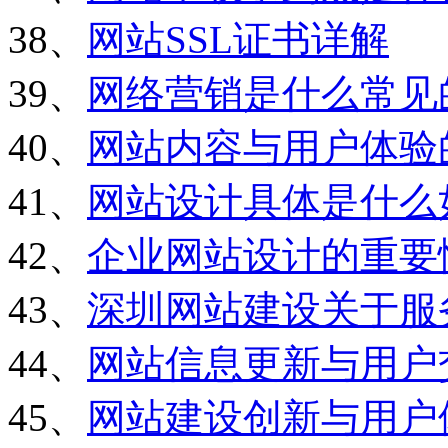
38、
网站SSL证书详解
39、
网络营销是什么常见
40、
网站内容与用户体验
41、
网站设计具体是什么
42、
企业网站设计的重要
43、
深圳网站建设关于服
44、
网站信息更新与用户
45、
网站建设创新与用户