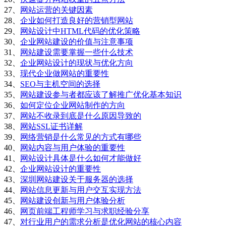
27、
网站运营的关键因素
28、
企业如何打造良好的营销型网站
29、
网站设计中HTML代码的优化策略
30、
企业网站建设的价值与注意事项
31、
网站建设需要掌握一些什么技术
32、
企业网站设计的现状与优化方向
33、
现代企业做网站的重要性
34、
SEO与主机空间的选择
35、
网站建设参与者都应该了解推广优化基本知识
36、
如何定位企业网站制作的方向
37、
网站不收录到底是什么原因导致的
38、
网站SSL证书详解
39、
网络营销是什么常见的方式有哪些
40、
网站内容与用户体验的重要性
41、
网站设计具体是什么如何才能做好
42、
企业网站设计的重要性
43、
深圳网站建设关于服务器的选择
44、
网站信息更新与用户交互实现方法
45、
网站建设创新与用户体验分析
46、
网页前端工程师学习与求职经验分享
47、
对行业用户的需求分析是优化网站的核心内容