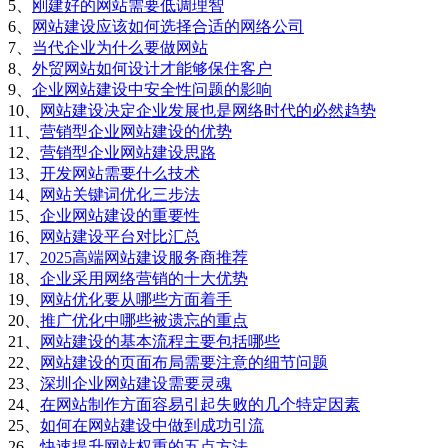
5、
刚建好的网站需要低调理智
6、
网站建设应该如何选择合适的网络公司
7、
当代企业为什么要做网站
8、
外贸网站如何设计才能够保住客户
9、
企业网站建设中安全性问题的影响
10、
网站建设决定企业发展也是网络时代的必然趋势
11、
营销型企业网站建设的优势
12、
营销型企业网站建设思路
13、
开发网站需要什么技术
14、
网站关键词优化三步法
15、
企业网站建设的重要性
16、
网站建设平台对比汇总
17、
2025高端网站建设服务商推荐
18、
企业采用网络营销的十大优势
19、
网站优化要从哪些方面着手
20、
推广优化中哪些被遗忘的重点
21、
网站建设的基本流程主要包括哪些
22、
网站建设的页面布局需要注意的细节问题
23、
深圳企业网站建设需要灵魂
24、
在网站制作方面容易引起失败的几个特定因素
25、
如何在网站建设中做到成功引流
26、
快速提升网站权重的五点方法