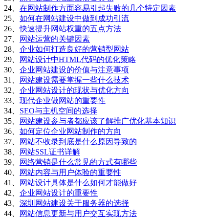
24、
在网站制作方面容易引起失败的几个特定因素
25、
如何在网站建设中做到成功引流
26、
快速提升网站权重的五点方法
27、
网站运营的关键因素
28、
企业如何打造良好的营销型网站
29、
网站设计中HTML代码的优化策略
30、
企业网站建设的价值与注意事项
31、
网站建设需要掌握一些什么技术
32、
企业网站设计的现状与优化方向
33、
现代企业做网站的重要性
34、
SEO与主机空间的选择
35、
网站建设参与者都应该了解推广优化基本知识
36、
如何定位企业网站制作的方向
37、
网站不收录到底是什么原因导致的
38、
网站SSL证书详解
39、
网络营销是什么常见的方式有哪些
40、
网站内容与用户体验的重要性
41、
网站设计具体是什么如何才能做好
42、
企业网站设计的重要性
43、
深圳网站建设关于服务器的选择
44、
网站信息更新与用户交互实现方法