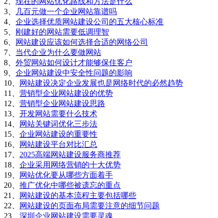
2、
现在的网站优化路线和方法是什么
3、
几百元做一个企业网站靠谱吗
4、
企业选择优质网站建设公司的五大核心标准
5、
刚建好的网站需要低调理智
6、
网站建设应该如何选择合适的网络公司
7、
当代企业为什么要做网站
8、
外贸网站如何设计才能够保住客户
9、
企业网站建设中安全性问题的影响
10、
网站建设决定企业发展也是网络时代的必然趋势
11、
营销型企业网站建设的优势
12、
营销型企业网站建设思路
13、
开发网站需要什么技术
14、
网站关键词优化三步法
15、
企业网站建设的重要性
16、
网站建设平台对比汇总
17、
2025高端网站建设服务商推荐
18、
企业采用网络营销的十大优势
19、
网站优化要从哪些方面着手
20、
推广优化中哪些被遗忘的重点
21、
网站建设的基本流程主要包括哪些
22、
网站建设的页面布局需要注意的细节问题
23、
深圳企业网站建设需要灵魂