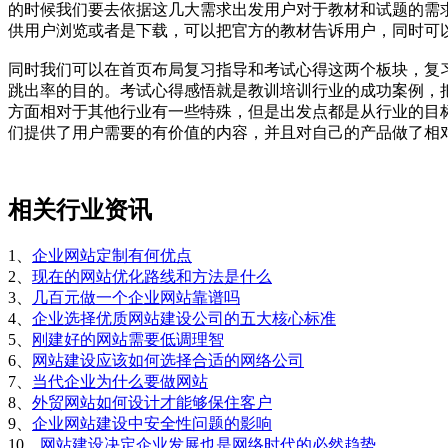
的时候我们要去依据这几大需求出发
用户对于教材和试题的需求
供用户浏览或者是下载，可以把官方的教材告诉用户，同时可
同时我们可以在首页布局复习指导和考试心得这两个板块，复
跳出率的目的。
考试心得感悟就是教训培训行业的成功案例，
方面相对于其他行业有一些特殊，但是出发点都是从行业的目
们提供了用户需要的有价值的内容，并且对自己的产品做了相
相关行业资讯
1、
企业网站定制有何优点
2、
现在的网站优化路线和方法是什么
3、
几百元做一个企业网站靠谱吗
4、
企业选择优质网站建设公司的五大核心标准
5、
刚建好的网站需要低调理智
6、
网站建设应该如何选择合适的网络公司
7、
当代企业为什么要做网站
8、
外贸网站如何设计才能够保住客户
9、
企业网站建设中安全性问题的影响
10、
网站建设决定企业发展也是网络时代的必然趋势