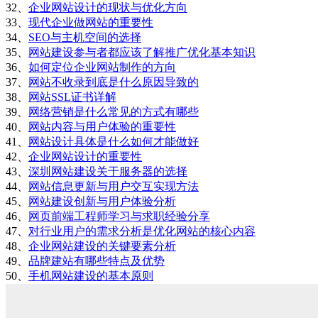
32、
企业网站设计的现状与优化方向
33、
现代企业做网站的重要性
34、
SEO与主机空间的选择
35、
网站建设参与者都应该了解推广优化基本知识
36、
如何定位企业网站制作的方向
37、
网站不收录到底是什么原因导致的
38、
网站SSL证书详解
39、
网络营销是什么常见的方式有哪些
40、
网站内容与用户体验的重要性
41、
网站设计具体是什么如何才能做好
42、
企业网站设计的重要性
43、
深圳网站建设关于服务器的选择
44、
网站信息更新与用户交互实现方法
45、
网站建设创新与用户体验分析
46、
网页前端工程师学习与求职经验分享
47、
对行业用户的需求分析是优化网站的核心内容
48、
企业网站建设的关键要素分析
49、
品牌建站有哪些特点及优势
50、
手机网站建设的基本原则