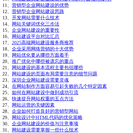
11、
营销型企业网站建设的优势
12、
营销型企业网站建设思路
13、
开发网站需要什么技术
14、
网站关键词优化三步法
15、
企业网站建设的重要性
16、
网站建设平台对比汇总
17、
2025高端网站建设服务商推荐
18、
企业采用网络营销的十大优势
19、
网站优化要从哪些方面着手
20、
推广优化中哪些被遗忘的重点
21、
网站建设的基本流程主要包括哪些
22、
网站建设的页面布局需要注意的细节问题
23、
深圳企业网站建设需要灵魂
24、
在网站制作方面容易引起失败的几个特定因素
25、
如何在网站建设中做到成功引流
26、
快速提升网站权重的五点方法
27、
网站运营的关键因素
28、
企业如何打造良好的营销型网站
29、
网站设计中HTML代码的优化策略
30、
企业网站建设的价值与注意事项
31、
网站建设需要掌握一些什么技术