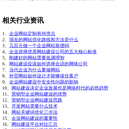
相关行业资讯
1、
企业网站定制有何优点
2、
现在的网站优化路线和方法是什么
3、
几百元做一个企业网站靠谱吗
4、
企业选择优质网站建设公司的五大核心标准
5、
刚建好的网站需要低调理智
6、
网站建设应该如何选择合适的网络公司
7、
当代企业为什么要做网站
8、
外贸网站如何设计才能够保住客户
9、
企业网站建设中安全性问题的影响
10、
网站建设决定企业发展也是网络时代的必然趋势
11、
营销型企业网站建设的优势
12、
营销型企业网站建设思路
13、
开发网站需要什么技术
14、
网站关键词优化三步法
15、
企业网站建设的重要性
16、
网站建设平台对比汇总