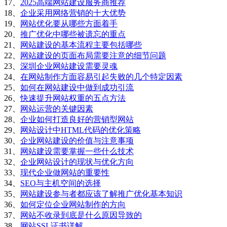
17、
2025高端网站建设服务商推荐
18、
企业采用网络营销的十大优势
19、
网站优化要从哪些方面着手
20、
推广优化中哪些被遗忘的重点
21、
网站建设的基本流程主要包括哪些
22、
网站建设的页面布局需要注意的细节问题
23、
深圳企业网站建设需要灵魂
24、
在网站制作方面容易引起失败的几个特定因素
25、
如何在网站建设中做到成功引流
26、
快速提升网站权重的五点方法
27、
网站运营的关键因素
28、
企业如何打造良好的营销型网站
29、
网站设计中HTML代码的优化策略
30、
企业网站建设的价值与注意事项
31、
网站建设需要掌握一些什么技术
32、
企业网站设计的现状与优化方向
33、
现代企业做网站的重要性
34、
SEO与主机空间的选择
35、
网站建设参与者都应该了解推广优化基本知识
36、
如何定位企业网站制作的方向
37、
网站不收录到底是什么原因导致的
38、
网站SSL证书详解