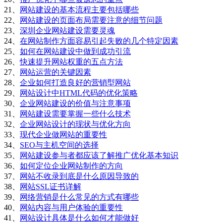
21、
网站建设的基本流程主要包括哪些
22、
网站建设的页面布局需要注意的细节问题
23、
深圳企业网站建设需要灵魂
24、
在网站制作方面容易引起失败的几个特定因素
25、
如何在网站建设中做到成功引流
26、
快速提升网站权重的五点方法
27、
网站运营的关键因素
28、
企业如何打造良好的营销型网站
29、
网站设计中HTML代码的优化策略
30、
企业网站建设的价值与注意事项
31、
网站建设需要掌握一些什么技术
32、
企业网站设计的现状与优化方向
33、
现代企业做网站的重要性
34、
SEO与主机空间的选择
35、
网站建设参与者都应该了解推广优化基本知识
36、
如何定位企业网站制作的方向
37、
网站不收录到底是什么原因导致的
38、
网站SSL证书详解
39、
网络营销是什么常见的方式有哪些
40、
网站内容与用户体验的重要性
41、
网站设计具体是什么如何才能做好