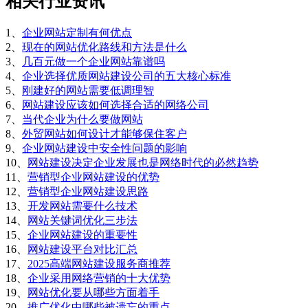
相关行业资讯
1、
企业网站定制有何优点
2、
现在的网站优化路线和方法是什么
3、
几百元做一个企业网站靠谱吗
4、
企业选择优质网站建设公司的五大核心标准
5、
刚建好的网站需要低调理智
6、
网站建设应该如何选择合适的网络公司
7、
当代企业为什么要做网站
8、
外贸网站如何设计才能够保住客户
9、
企业网站建设中安全性问题的影响
10、
网站建设决定企业发展也是网络时代的必然趋势
11、
营销型企业网站建设的优势
12、
营销型企业网站建设思路
13、
开发网站需要什么技术
14、
网站关键词优化三步法
15、
企业网站建设的重要性
16、
网站建设平台对比汇总
17、
2025高端网站建设服务商推荐
18、
企业采用网络营销的十大优势
19、
网站优化要从哪些方面着手
20、
推广优化中哪些被遗忘的重点