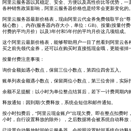
阿里云服务器以其稳定、安全、方便以及高性价比等优势，一
各种销售政策影响，阿里云服务器价格也是经常会更新变化的
阿里云服务器最新价格表，现由阿里云代金券免费领取平台“尊托云
核心数）、内存(服务器内存大小，单位：GB)、按量(按量
付费的平均月价）以及3年付和5年付的平均月价这几项组成。
这个阿里云最新价格表，能够帮助用户一目了然看到阿里云各
买之前先领代金券，还可以在购买时直接抵现金哦，更能省掉
按量付费注意事项：
询价金额如遇小数点，保留三位小数点，第四位四舍五入。
账单列表金额遇小数点，保留两位小数点，第三位舍掉，实际
余额不足提醒：以小时为单位整点结算后，若下一计费周期内
释放通知：因到期/欠费释放，系统会短信和邮件通知。
按小时扣费后，“阿里云现金账户”出现欠费。即在整点扣费时，
小时，自行设置释放的除外），之后数据将会被系统自动释放
已设置自动释放时间的云服务器，会按照设置时间系统自动释