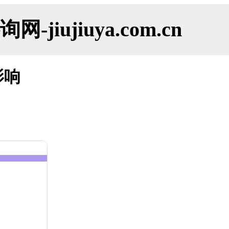
ujiuya.com.cn
影响