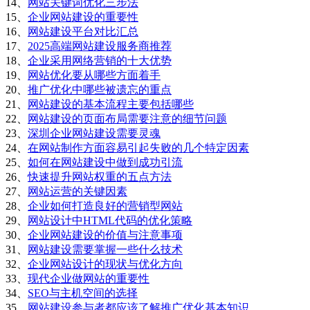
14、
网站关键词优化三步法
15、
企业网站建设的重要性
16、
网站建设平台对比汇总
17、
2025高端网站建设服务商推荐
18、
企业采用网络营销的十大优势
19、
网站优化要从哪些方面着手
20、
推广优化中哪些被遗忘的重点
21、
网站建设的基本流程主要包括哪些
22、
网站建设的页面布局需要注意的细节问题
23、
深圳企业网站建设需要灵魂
24、
在网站制作方面容易引起失败的几个特定因素
25、
如何在网站建设中做到成功引流
26、
快速提升网站权重的五点方法
27、
网站运营的关键因素
28、
企业如何打造良好的营销型网站
29、
网站设计中HTML代码的优化策略
30、
企业网站建设的价值与注意事项
31、
网站建设需要掌握一些什么技术
32、
企业网站设计的现状与优化方向
33、
现代企业做网站的重要性
34、
SEO与主机空间的选择
35、
网站建设参与者都应该了解推广优化基本知识